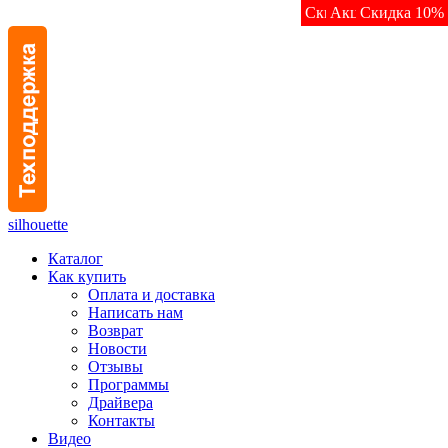
Скидка на комплект
Акционная цена
Акционная цена
Скидка 10%
Скидка 50%
Скидка 10%
Скидка 10%
Скидка 10%
Скидка 10%
Скидка
Акция
silhouette
Каталог
Как купить
Оплата и доставка
Написать нам
Возврат
Новости
Отзывы
Программы
Драйвера
Контакты
Видео